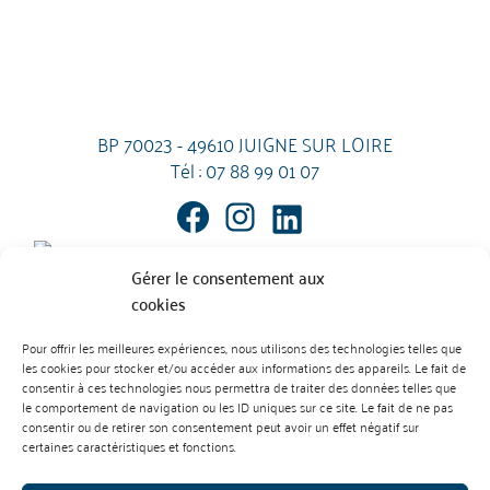
BP 70023 - 49610 JUIGNE SUR LOIRE
Tél :
07 88 99 01 07
Gérer le consentement aux
cookies
Pour offrir les meilleures expériences, nous utilisons des technologies telles que
les cookies pour stocker et/ou accéder aux informations des appareils. Le fait de
Mentions Légales
Contact
consentir à ces technologies nous permettra de traiter des données telles que
L’abus d’alcool est dangereux pour la santé. À consommer avec
le comportement de navigation ou les ID uniques sur ce site. Le fait de ne pas
modération.
consentir ou de retirer son consentement peut avoir un effet négatif sur
Règlement des vins
Règlement des produits cidricoles
certaines caractéristiques et fonctions.
Création : Agence Préambulles