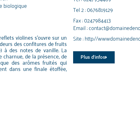
re biologique
Tel 2 :
0676819129
Fax : 0247984413
Email :
contact@domainedenoi
eflets violines s'ouvre sur un
Site :
http://wwwdomainedenoi
deurs des confitures de fruits
e) à des notes de vanille. La
e charnue, de la présence, de
Plus d'infos
i que des arômes fruités qui
ent dans une finale étoffée,