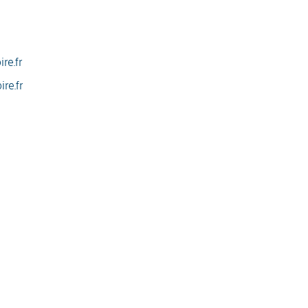
re.fr
re.fr