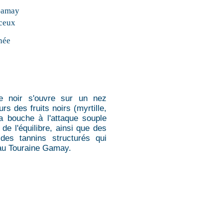
Gamay
iceux
née
re noir s'ouvre sur un nez
rs des fruits noirs (myrtille,
a bouche à l'attaque souple
de l'équilibre, ainsi que des
des tannins structurés qui
eau Touraine Gamay.