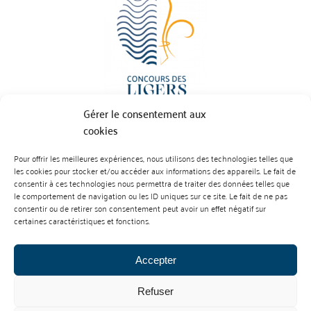
Gérer le consentement aux
cookies
Pour offrir les meilleures expériences, nous utilisons des technologies telles que
BP 70023 - 49610 JUIGNE SUR LOIRE
les cookies pour stocker et/ou accéder aux informations des appareils. Le fait de
Tél :
07 88 99 01 07
consentir à ces technologies nous permettra de traiter des données telles que
le comportement de navigation ou les ID uniques sur ce site. Le fait de ne pas
consentir ou de retirer son consentement peut avoir un effet négatif sur
certaines caractéristiques et fonctions.
Accepter
Refuser
Mentions Légales
Contact
L’abus d’alcool est dangereux pour la santé. À consommer avec