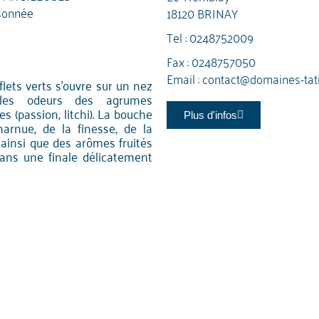
sonnée
18120 BRINAY
Tel :
0248752009
Fax : 0248757050
Email :
contact@domaines-tat
flets verts s'ouvre sur un nez
e les odeurs des agrumes
s (passion, litchi). La bouche
Plus d'infos
harnue, de la finesse, de la
, ainsi que des arômes fruités
dans une finale délicatement