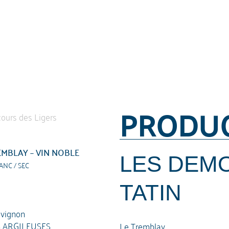
PRODU
MBLAY – VIN NOBLE
LES DEM
ANC / SEC
TATIN
vignon
 ARGILEUSES
Le Tremblay