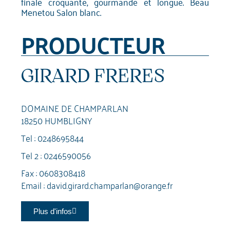
finale croquante, gourmande et longue. Beau
Menetou Salon blanc.
PRODUCTEUR
GIRARD FRERES
DOMAINE DE CHAMPARLAN
18250 HUMBLIGNY
Tel :
0248695844
Tel 2 :
0246590056
Fax : 0608308418
Email :
david.girard.champarlan@orange.fr
Plus d'infos