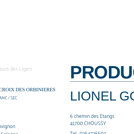
PRODU
CROIX DES ORBINIERES
LIONEL 
ANC / SEC
6 chemin des Etangs
41700 CHOUSSY
vignon
Tel :
0254725502
e Sologne