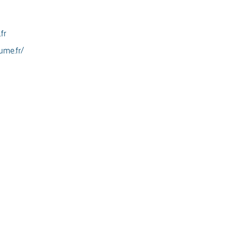
fr
ume.fr/