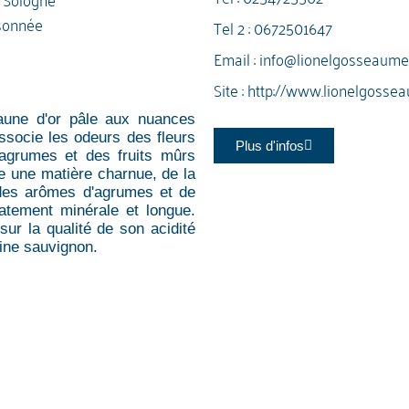
sonnée
Tel 2 :
0672501647
Email :
info@lionelgosseaume.
Site :
http://www.lionelgossea
jaune d'or pâle aux nuances
ssocie les odeurs des fleurs
Plus d'infos
 agrumes et des fruits mûrs
re une matière charnue, de la
e des arômes d'agrumes et de
catement minérale et longue.
sur la qualité de son acidité
aine sauvignon.