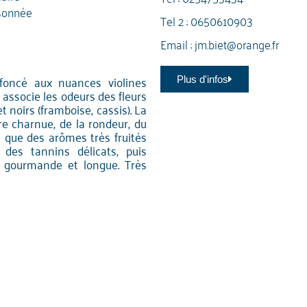
sonnée
Tel 2 :
0650610903
Email :
jm.biet@orange.fr
 foncé aux nuances violines
Plus d'infos
 associe les odeurs des fleurs
et noirs (framboise, cassis). La
re charnue, de la rondeur, du
si que des arômes très fruités
 des tannins délicats, puis
, gourmande et longue. Très