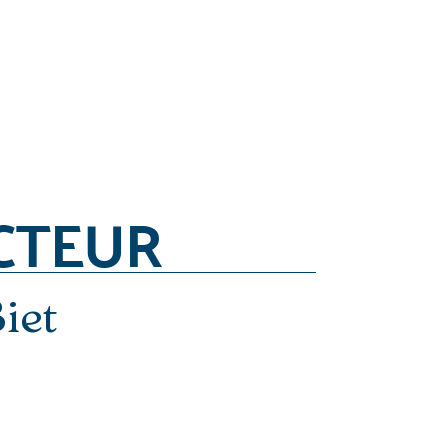
CTEUR
iet