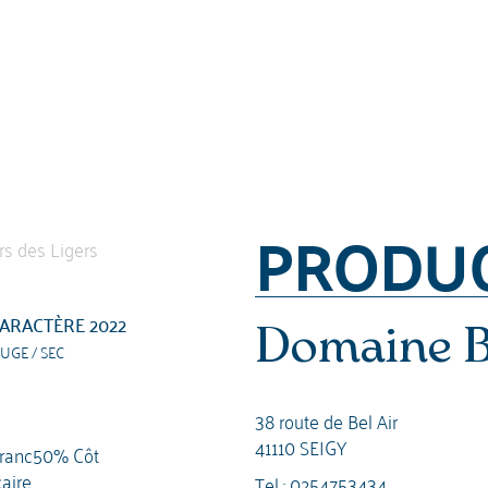
PRODU
ARACTÈRE 2022
Domaine B
UGE / SEC
38 route de Bel Air
41110 SEIGY
franc50% Côt
caire
Tel :
0254753434