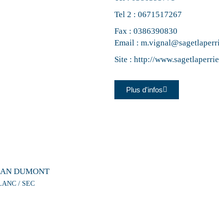
Tel 2 :
0671517267
Fax : 0386390830
Email :
m.vignal@sagetlaperr
Site :
http://www.sagetlaperrie
Plus d'infos
EAN DUMONT
LANC / SEC