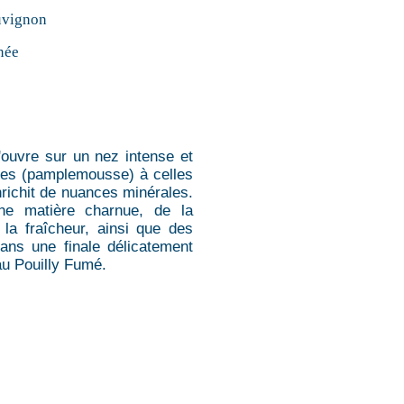
uvignon
née
'ouvre sur un nez intense et
umes (pamplemousse) à celles
enrichit de nuances minérales.
une matière charnue, de la
 la fraîcheur, ainsi que des
dans une finale délicatement
au Pouilly Fumé.