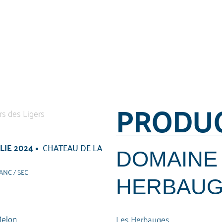
PRODU
LIE 2024
CHATEAU DE LA
DOMAINE
ANC / SEC
HERBAUG
elon
Les Herbauges