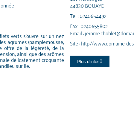
sonnée
44830 BOUAYE
Tel :
0240654492
Fax : 0240655802
Email :
jerome.choblet@domai
flets verts s'ouvre sur un nez
rs des agrumes (pamplemousse,
Site :
http://www.domaine-de
e offre de la légèreté, de la
a tension, ainsi que des arômes
finale délicatement croquante
Plus d'infos
dlieu sur lie.