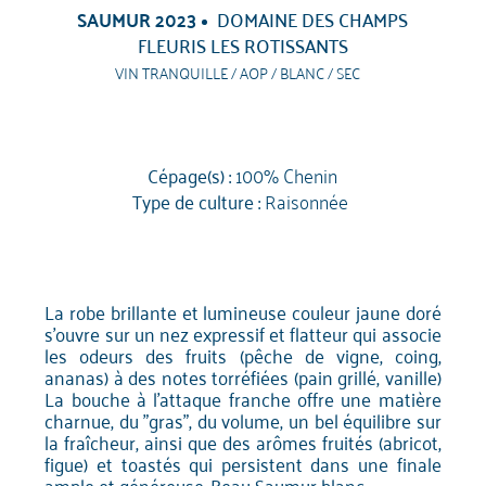
SAUMUR 2023
DOMAINE DES CHAMPS
FLEURIS LES ROTISSANTS
VIN TRANQUILLE / AOP / BLANC / SEC
Cépage(s) :
100% Chenin
Type de culture :
Raisonnée
La robe brillante et lumineuse couleur jaune doré
s'ouvre sur un nez expressif et flatteur qui associe
les odeurs des fruits (pêche de vigne, coing,
ananas) à des notes torréfiées (pain grillé, vanille)
La bouche à l'attaque franche offre une matière
charnue, du "gras", du volume, un bel équilibre sur
la fraîcheur, ainsi que des arômes fruités (abricot,
figue) et toastés qui persistent dans une finale
ample et généreuse. Beau Saumur blanc.