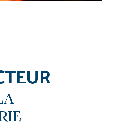
CTEUR
LA
RIE