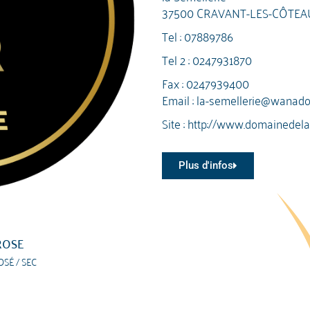
37500 CRAVANT-LES-CÔTE
Tel :
07889786
Tel 2 :
0247931870
Fax : 0247939400
Email :
la-semellerie@wanadoo
Site :
http://www.domainedela
Plus d'infos
ROSE
OSÉ / SEC