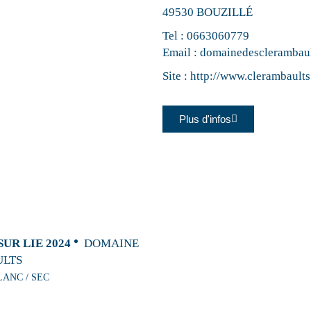
49530 BOUZILLÉ
Tel :
0663060779
Email :
domainedesclerambau
Site :
http://www.clerambaults
Plus d'infos
UR LIE 2024
DOMAINE
ULTS
LANC / SEC