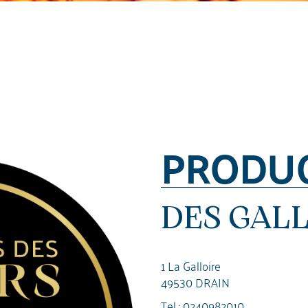
PRODU
DES GAL
1 La Galloire
49530 DRAIN
Tel :
0240982010