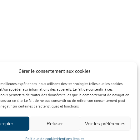
Gérer le consentement aux cookies
es meilleures expériences, nous utilisons des technologies telles que les cookies
et/ou accéder aux informations des appareils. Le fait de consentir à ces
 nous permettra de traiter des données telles que le comportement de navigation
ques sur ce site. Le fait de ne pas consentir ou de retirer son consentement peut
 négatif sur certaines caractéristiques et fonctions.
cepter
Refuser
Voir les préférences
nt des produits cidricoles
Création : Agence Préambulles
Politique de cookies
Mentions légales