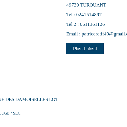
49730 TURQUANT
Tel :
0241514897
Tel 2 :
0611361126
Email :
patriceretif49@gmail
Plus d'infos
E DES DAMOISELLES LOT
OUGE / SEC