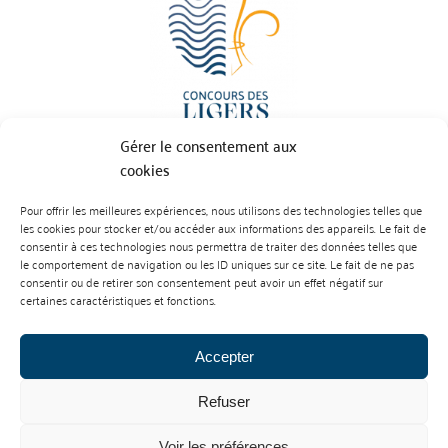
Gérer le consentement aux
cookies
Pour offrir les meilleures expériences, nous utilisons des technologies telles que
BP 70023 - 49610 JUIGNE SUR LOIRE
les cookies pour stocker et/ou accéder aux informations des appareils. Le fait de
Tél :
07 88 99 01 07
consentir à ces technologies nous permettra de traiter des données telles que
le comportement de navigation ou les ID uniques sur ce site. Le fait de ne pas
consentir ou de retirer son consentement peut avoir un effet négatif sur
certaines caractéristiques et fonctions.
Accepter
Refuser
Mentions Légales
Contact
Voir les préférences