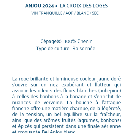
ANJOU 2024
LA CROIX DES LOGES
VIN TRANQUILLE / AOP / BLANC / SEC
Cépage(s) :
100% Chenin
Type de culture :
Raisonnée
La robe brillante et lumineuse couleur jaune doré
s'ouvre sur un nez exubérant et flatteur qui
associe les odeurs des fleurs blanches (aubépine)
à celles des bonbons à la banane et s'enrichit de
nuances de verveine. La bouche à l'attaque
franche offre une matière charnue, de la légèreté,
de la tension, un bel équilibre sur la fraîcheur,
ainsi que des arômes fruités (agrumes, bonbons)
et épicés qui persistent dans une finale aérienne
et croquante. Bel Anjou blanc.