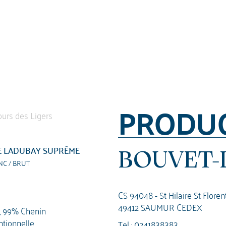
PRODU
E LADUBAY SUPRÊME
BOUVET-
NC / BRUT
CS 94048 - St Hilaire St Floren
49412 SAUMUR CEDEX
, 99% Chenin
tionnelle
Tel :
0241838383