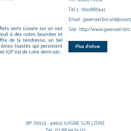
Tel 2 :
0611885641
Email :
gwenael.bricard@orang
flets verts s'ouvre sur un nez
Site :
http://www.gwenael-brica
lleul) à des notes beurrées et
ffre de la tendresse, un bel
arômes toastés qui persistent
Plus d'infos
l IGP Val de Loire demi-sec.
BP 70023 - 49610 JUIGNE SUR LOIRE
Tél :
07 88 99 01 07