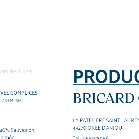
PRODU
VÉE COMPLICES
BRICARD
C / DEMI-SEC
LA PATELIERE SAINT LAURE
49270 OREE D'ANJOU
 40% Sauvignon
sonnée
Tel :
0661770158