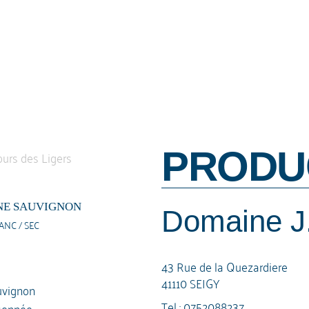
PRODU
NE SAUVIGNON
Domaine J.
ANC / SEC
43 Rue de la Quezardiere
41110 SEIGY
vignon
Tel :
0752088237
sonnée