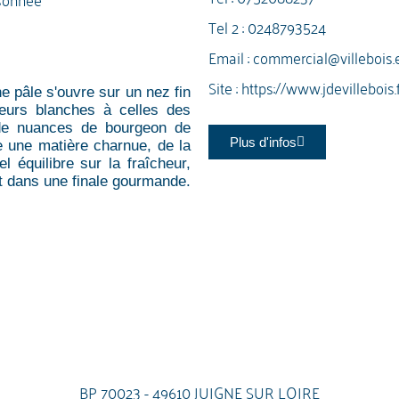
Tel 2 :
0248793524
Email :
commercial@villebois.
Site :
https://www.jdevillebois.f
ne pâle s'ouvre sur un nez fin
leurs blanches à celles des
 de nuances de bourgeon de
Plus d'infos
e une matière charnue, de la
l équilibre sur la fraîcheur,
nt dans une finale gourmande.
BP 70023 - 49610 JUIGNE SUR LOIRE