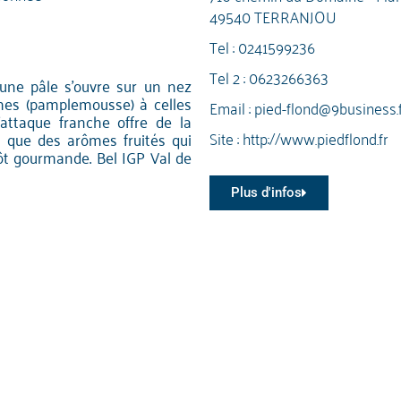
49540 TERRANJOU
Tel :
0241599236
Tel 2 :
0623266363
aune pâle s'ouvre sur un nez
umes (pamplemousse) à celles
Email :
pied-flond@9business.f
'attaque franche offre de la
Site :
http://www.piedflond.fr
nsi que des arômes fruités qui
ôt gourmande. Bel IGP Val de
Plus d'infos