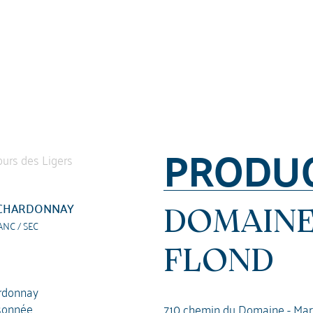
PRODU
CHARDONNAY
DOMAINE
ANC / SEC
FLOND
rdonnay
sonnée
710 chemin du Domaine - Mar