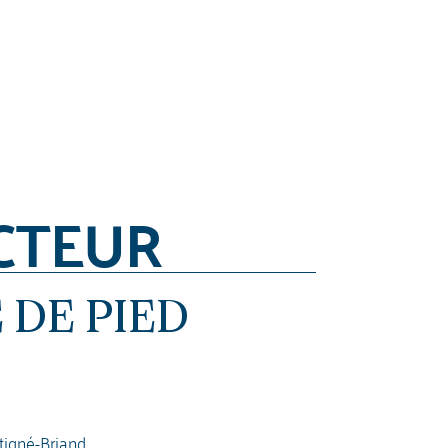
CTEUR
 DE PIED
tigné-Briand