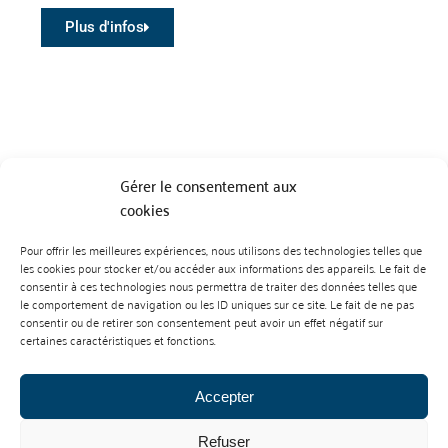
Plus d'infos
Gérer le consentement aux
cookies
Pour offrir les meilleures expériences, nous utilisons des technologies telles que
BP 70023 - 49610 JUIGNE SUR LOIRE
les cookies pour stocker et/ou accéder aux informations des appareils. Le fait de
Tél :
07 88 99 01 07
consentir à ces technologies nous permettra de traiter des données telles que
le comportement de navigation ou les ID uniques sur ce site. Le fait de ne pas
consentir ou de retirer son consentement peut avoir un effet négatif sur
certaines caractéristiques et fonctions.
Accepter
Refuser