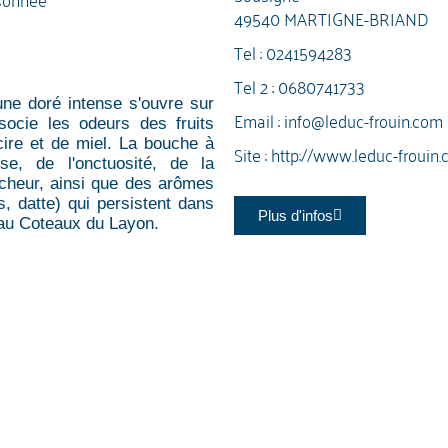
49540 MARTIGNE-BRIAND
Tel :
0241594283
Tel 2 :
0680741733
une doré intense s'ouvre sur
Email :
info@leduc-frouin.com
ocie les odeurs des fruits
cire et de miel. La bouche à
Site :
http://www.leduc-frouin
sse, de l'onctuosité, de la
aîcheur, ainsi que des arômes
s, datte) qui persistent dans
Plus d'infos
eau Coteaux du Layon.