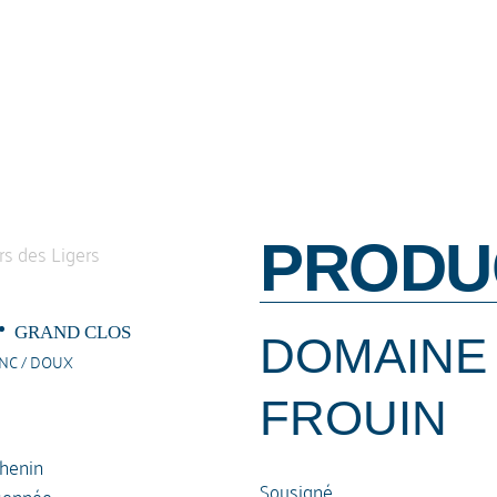
PRODU
GRAND CLOS
DOMAINE
ANC / DOUX
FROUIN
henin
Sousigné
sonnée