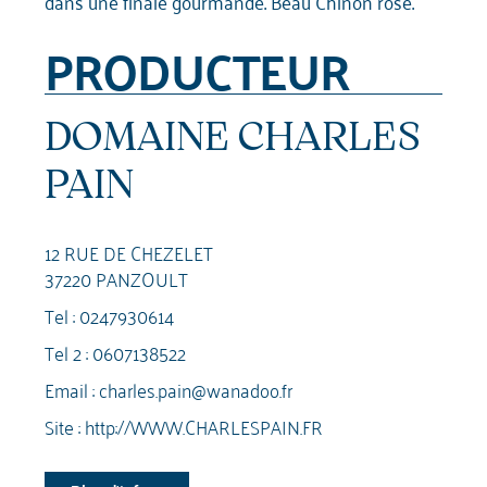
dans une finale gourmande. Beau Chinon rosé.
PRODUCTEUR
DOMAINE CHARLES
PAIN
12 RUE DE CHEZELET
37220 PANZOULT
Tel :
0247930614
Tel 2 :
0607138522
Email :
charles.pain@wanadoo.fr
Site :
http://WWW.CHARLESPAIN.FR