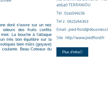
49540 TERRANJOU
Tel :
0241599236
Tel 2 :
0623266363
aune doré s'ouvre sur un nez
Email :
pied-flond@9business.f
 odeurs des fruits confits
miel. La bouche à l'attaque
Site :
http://www.piedflond.fr
 un très bon équilibre sur la
 exotiques bien mûrs (goyave)
et coulante. Beau Coteaux du
Plus d'infos