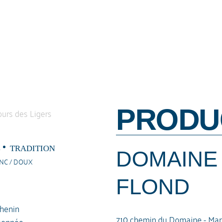
PRODU
4
TRADITION
DOMAINE 
ANC / DOUX
FLOND
henin
710 chemin du Domaine - Mar
sonnée