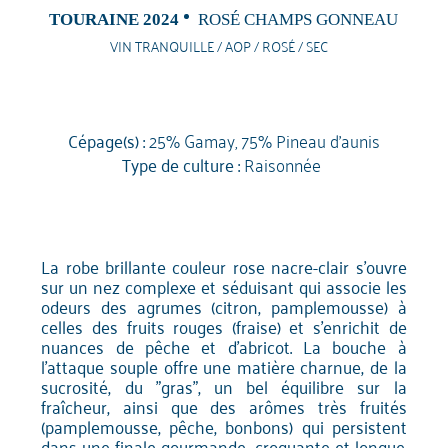
TOURAINE 2024
ROSÉ CHAMPS GONNEAU
VIN TRANQUILLE / AOP / ROSÉ / SEC
Cépage(s) :
25% Gamay, 75% Pineau d'aunis
Type de culture :
Raisonnée
La robe brillante couleur rose nacre-clair s'ouvre
sur un nez complexe et séduisant qui associe les
odeurs des agrumes (citron, pamplemousse) à
celles des fruits rouges (fraise) et s'enrichit de
nuances de pêche et d'abricot. La bouche à
l'attaque souple offre une matière charnue, de la
sucrosité, du "gras", un bel équilibre sur la
fraîcheur, ainsi que des arômes très fruités
(pamplemousse, pêche, bonbons) qui persistent
dans une finale gourmande, croquante et longue.