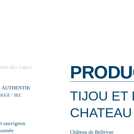
PRODU
AUTHENTIK
TIJOU ET 
OUGE / SEC
CHATEAU
t sauvignon
sonnée
Château de Bellevue