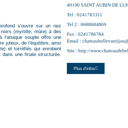
49190 SAINT AUBIN DE LU
Tel :
0241783311
Tel 2 :
0688684869
 profond s'ouvre sur un nez
 noirs (myrtille, mûre) à des
Fax : 0241786784
à l'attaque souple offre une
Email :
chateaubellevuetijou
 juteux, de l'équilibre, ainsi
e) et torréfiés qui enrobent
Site :
http://www.chateaudebel
 dans une finale structurée.
Plus d'infos