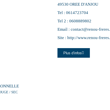
49530 OREE D'ANJOU
Tel :
0614723704
Tel 2 :
0608889802
Email :
contact@renou-freres
Site :
http://www.renou-freres
Plus d'infos
EONNELLE
OUGE / SEC