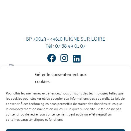
BP 70023 - 49610 JUIGNE SUR LOIRE
Tél :
07 88 99 01 07
Gérer le consentement aux
cookies
Pour offrir les meilleures expériences, nous utilisons des technologies telles que
les cookies pour stocker et/ou accéder aux informations des appareils. Le fait de
Mentions Légales
Contact
consentir à ces technologies nous permettra de traiter des données telles que
L’abus d’alcool est dangereux pour la santé. À consommer avec
le comportement de navigation ou les ID uniques sur ce site. Le fait de ne pas
modération.
consentir ou de retirer son consentement peut avoir un effet négatif sur
Règlement des vins
Règlement des produits cidricoles
certaines caractéristiques et fonctions.
Création : Agence Préambulles