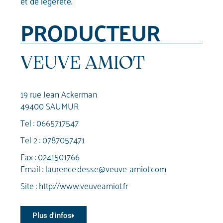
et de légèreté.
PRODUCTEUR
VEUVE AMIOT
19 rue Jean Ackerman
49400 SAUMUR
Tel :
0665717547
Tel 2 :
0787057471
Fax : 0241501766
Email :
laurence.desse@veuve-amiot.com
Site :
http://www.veuveamiot.fr
Plus d'infos