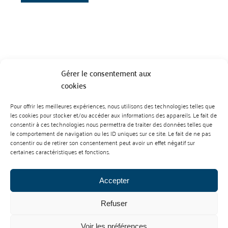
Gérer le consentement aux
cookies
Pour offrir les meilleures expériences, nous utilisons des technologies telles que
BP 70023 - 49610 JUIGNE SUR LOIRE
les cookies pour stocker et/ou accéder aux informations des appareils. Le fait de
Tél :
07 88 99 01 07
consentir à ces technologies nous permettra de traiter des données telles que
le comportement de navigation ou les ID uniques sur ce site. Le fait de ne pas
consentir ou de retirer son consentement peut avoir un effet négatif sur
certaines caractéristiques et fonctions.
Accepter
Refuser
Mentions Légales
Contact
Voir les préférences