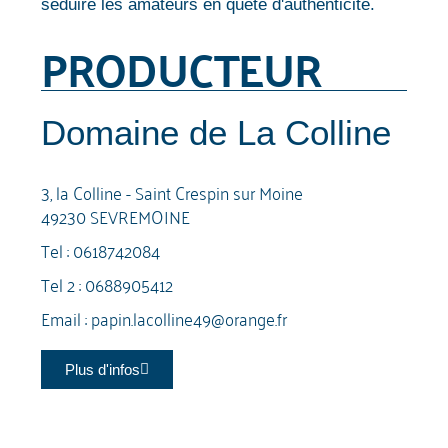
séduire les amateurs en quête d'authenticité.
PRODUCTEUR
Domaine de La Colline
3, la Colline - Saint Crespin sur Moine
49230 SEVREMOINE
Tel :
0618742084
Tel 2 :
0688905412
Email :
papin.lacolline49@orange.fr
Plus d'infos