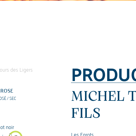
PRODU
ROSE
MICHEL 
OSÉ / SEC
FILS
ot noir
Les Egrots