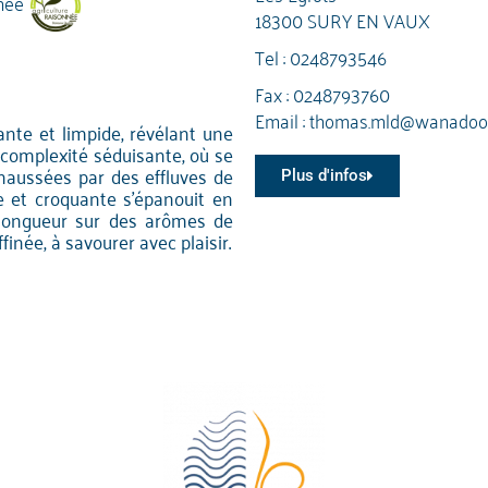
née
18300 SURY EN VAUX
Tel :
0248793546
Fax : 0248793760
Email :
thomas.mld@wanadoo.
lante et limpide, révélant une
e complexité séduisante, où se
haussées par des effluves de
Plus d'infos
e et croquante s'épanouit en
 longueur sur des arômes de
finée, à savourer avec plaisir.