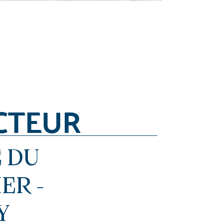
CTEUR
 DU
ER -
Y