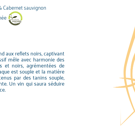
% Cabernet sauvignon
née
d aux reflets noirs, captivant
essif mêle avec harmonie des
es et noirs, agrémentées de
taque est souple et la matière
tenus par des tanins souple,
nte. Un vin qui saura séduire
ce.