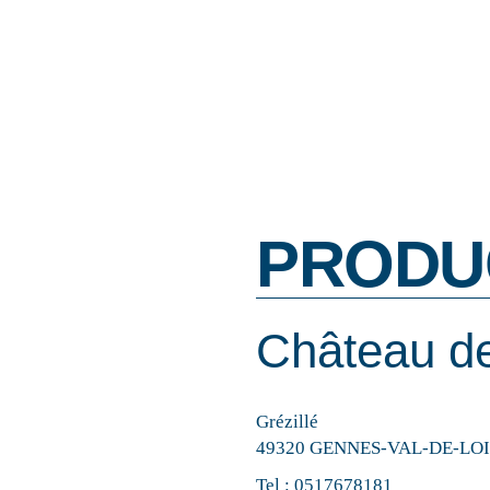
PRODU
Château d
Grézillé
49320 GENNES-VAL-DE-LO
Tel :
0517678181