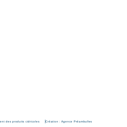
nt des produits cidricoles
Création : Agence Préambulles