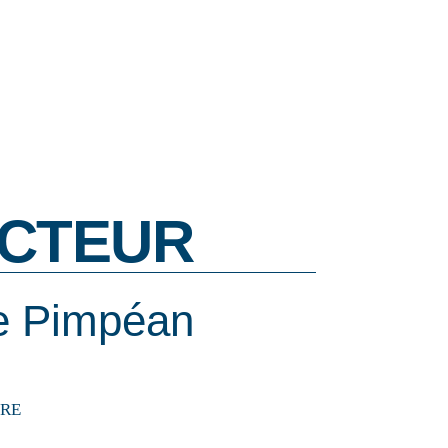
CTEUR
e Pimpéan
IRE