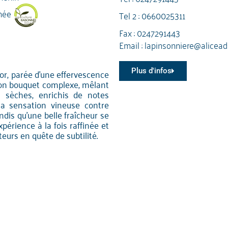
née
Tel 2 :
0660025311
Fax : 0247291443
Email :
lapinsonniere@aliceads
 or, parée d'une effervescence
Plus d'infos
r son bouquet complexe, mêlant
 sèches, enrichis de notes
la sensation vineuse contre
dis qu'une belle fraîcheur se
érience à la fois raffinée et
eurs en quête de subtilité.