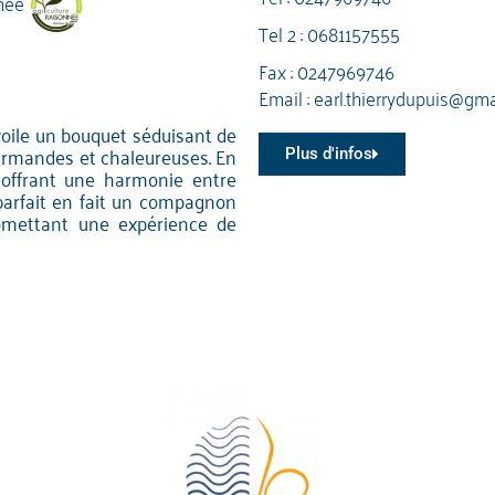
née
Tel 2 :
0681157555
Fax : 0247969746
Email :
earl.thierrydupuis@gm
voile un bouquet séduisant de
ourmandes et chaleureuses. En
Plus d'infos
, offrant une harmonie entre
 parfait en fait un compagnon
omettant une expérience de