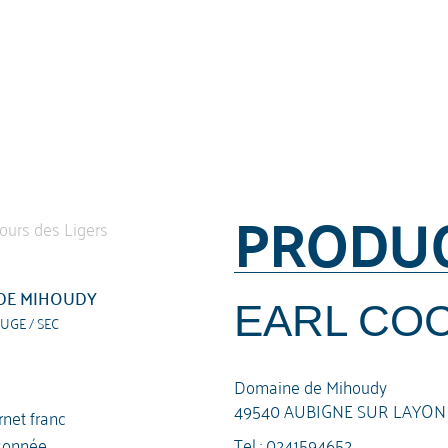
PRODU
DE MIHOUDY
EARL COC
UGE / SEC
Domaine de Mihoudy
49540 AUBIGNE SUR LAYON
net franc
Tel :
0241594652
sonnée