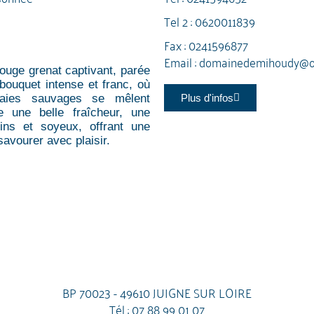
Tel 2 :
0620011839
Fax : 0241596877
Email :
domainedemihoudy@or
rouge grenat captivant, parée
 bouquet intense et franc, où
Plus d'infos
aies sauvages se mêlent
e une belle fraîcheur, une
ins et soyeux, offrant une
savourer avec plaisir.
BP 70023 - 49610 JUIGNE SUR LOIRE
Tél :
07 88 99 01 07