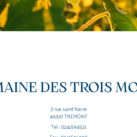
AINE DES TROIS M
3 rue saint fiacre
49310 TREMONT
Tel :
0241594521
Fax : 0241596990