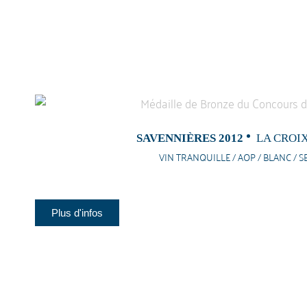
SAVENNIÈRES 2012
LA CROI
VIN TRANQUILLE / AOP / BLANC / S
Plus d'infos