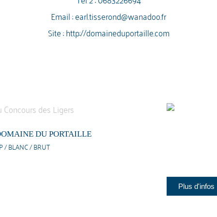
Email :
earl.tisserond@wanadoo.fr
Site :
http://domaineduportaille.com
OMAINE DU PORTAILLE
 / BLANC / BRUT
Plus d'infos