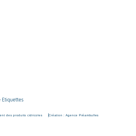
nt des produits cidricoles
Création : Agence Préambulles