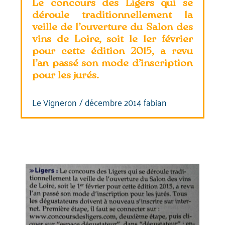
Le concours des Ligers qui se
déroule traditionnellement la
veille de l’ouverture du Salon des
vins de Loire, soit le 1er février
pour cette édition 2015, a revu
l’an passé son mode d’inscription
pour les jurés.
Le Vigneron
/
décembre 2014
fabian