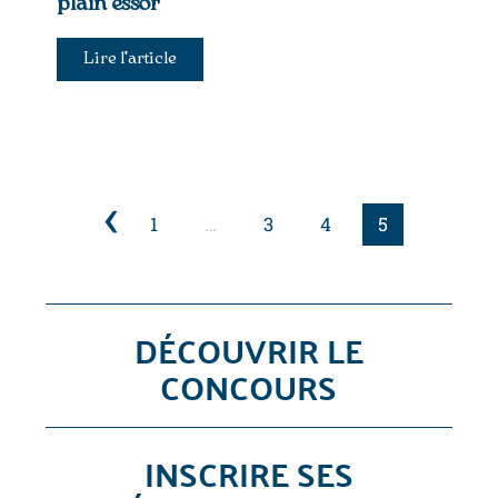
plain essor
Lire l'article
1
…
3
4
5
DÉCOUVRIR LE
CONCOURS
INSCRIRE SES