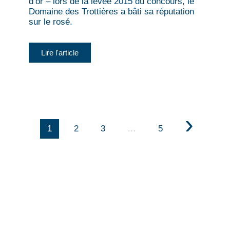
d’or – lors de la levée 2015 du concours, le
Domaine des Trottières a bâti sa réputation
sur le rosé.
Lire l'article
1
2
3
…
5