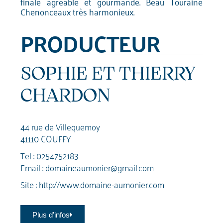
finale agréable et gourmande. Beau Touraine
Chenonceaux très harmonieux.
PRODUCTEUR
SOPHIE ET THIERRY
CHARDON
44 rue de Villequemoy
41110 COUFFY
Tel :
0254752183
Email :
domaineaumonier@gmail.com
Site :
http://www.domaine-aumonier.com
Plus d'infos