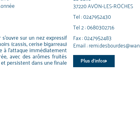
sonnée
37220 AVON-LES-ROCHES
Tel :
0247952430
Tel 2 :
0680302716
r s'ouvre sur un nez expressif
Fax : 0247952483
oirs (cassis, cerise bigarreau)
Email :
remi.desbourdes@wana
he à l'attaque immédiatement
rée, avec des arômes fruités
 et persistent dans une finale
Plus d'infos