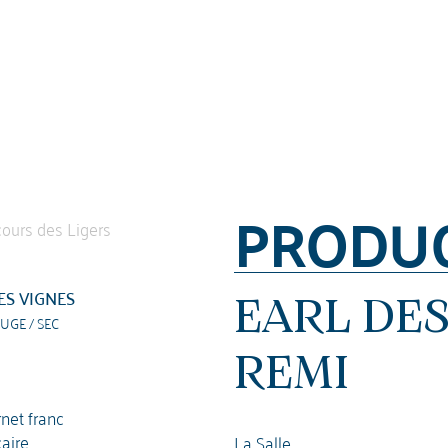
PRODU
ES VIGNES
EARL DE
UGE / SEC
REMI
net franc
caire
La Salle