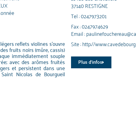
EUX
37140 RESTIGNE
sonnée
Tel :
0247973201
Fax : 0247974629
Email :
paulinefouchereau@ca
égers reflets violines s'ouvre
Site :
http://www.cavedebourg
des fruits noirs (mûre, cassis)
ttaque immédiatement souple
rée; avec des arômes fruités
Plus d'infos
égers et persistent dans une
Saint Nicolas de Bourgueil