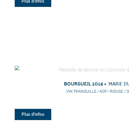
Plus d'infos
BOURGUEIL 2014
MARIE D
VIN TRANQUILLE / AOP / ROUGE / S
Plus d'infos