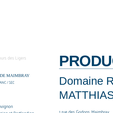
PRODU
 DE MAIMBRAY
Domaine 
ANC / SEC
MATTHIAS
vignon
1 rue des Godons, Maimbray
gien et Portlandien