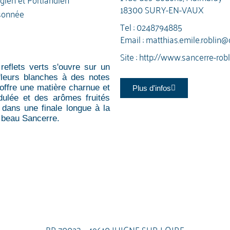
18300 SURY-EN-VAUX
sonnée
Tel :
0248794885
Email :
matthias.emile.roblin@
Site :
http://www.sancerre-rob
reflets verts s'ouvre sur un
fleurs blanches à des notes
offre une matière charnue et
Plus d'infos
idulée et des arômes fruités
dans une finale longue à la
s beau Sancerre.
BP 70023 - 49610 JUIGNE SUR LOIRE