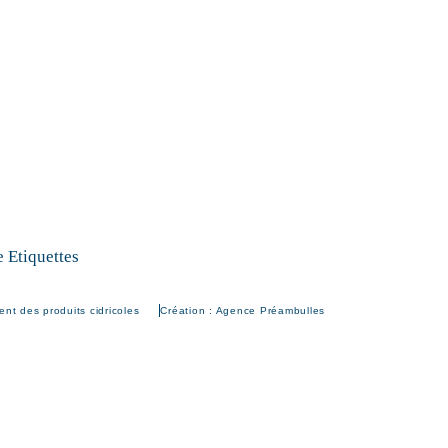
nt des produits cidricoles
Création : Agence Préambulles