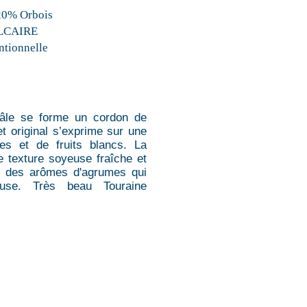
20% Orbois
LCAIRE
tionnelle
pâle se forme un cordon de
et original s’exprime sur une
res et de fruits blancs. La
 texture soyeuse fraîche et
et des arômes d'agrumes qui
euse. Très beau Touraine