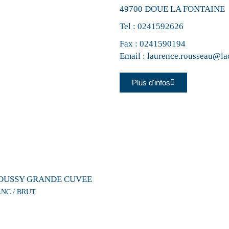
49700 DOUE LA FONTAINE
Tel :
0241592626
Fax : 0241590194
Email :
laurence.rousseau@lac
Plus d'infos
OUSSY GRANDE CUVEE
ANC / BRUT