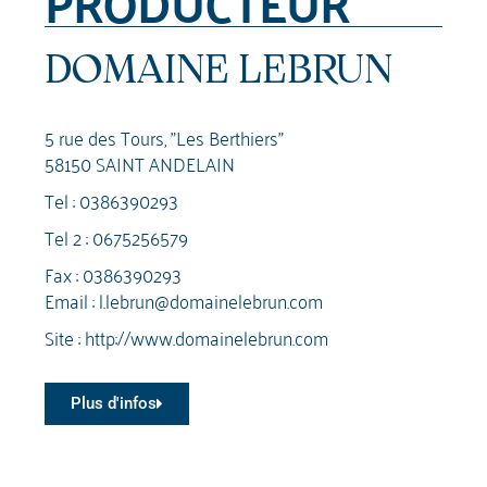
PRODUCTEUR
DOMAINE LEBRUN
5 rue des Tours, "Les Berthiers"
58150 SAINT ANDELAIN
Tel :
0386390293
Tel 2 :
0675256579
Fax : 0386390293
Email :
l.lebrun@domainelebrun.com
Site :
http://www.domainelebrun.com
Plus d'infos